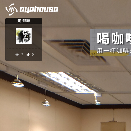
黃 郁珊
7
0