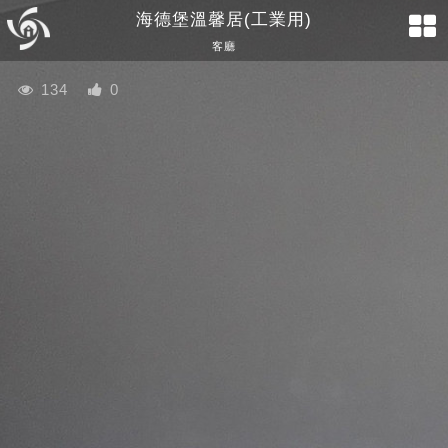
海德堡溫馨居(工業用)
客廳
134
0