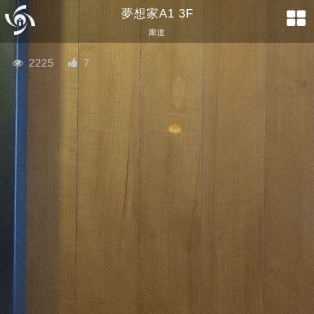
夢想家A1 3F
廊道
2225
7