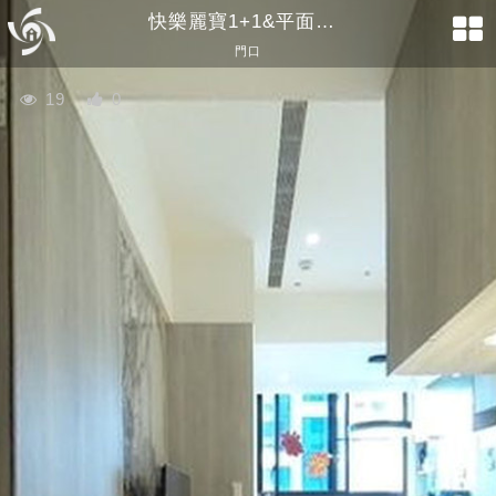
快樂麗寶1+1&平面車位
門口
19
0