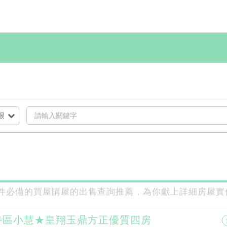
限
屋物件必備的買屋購屋的出售查詢推薦，為你獻上詳細房屋
特區小慧★皇翔玉鼎方正優質四房