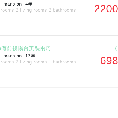
mansion
4年
2200
drooms 2 living rooms 2 bathrooms
稀有前後陽台美裝兩房
mansion
13年
698
drooms 2 living rooms 1 bathrooms