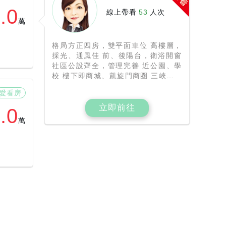
.0
線上帶看
53
人次
萬
格局方正四房，雙平面車位 高樓層，
採光、通風佳 前、後陽台，衛浴開窗
社區公設齊全，管理完善 近公園、學
校 樓下即商城、凱旋門商圈 三峽北大
特區指標型社區 詳細內容，詳閱：
愛看房
http://www.521.idv.tw/CDRedirect.aspx?
Serno=3054 小慧賞屋專線：0937-
立即前往
.0
818-046 小慧房仲 Line：
萬
@rco8283h