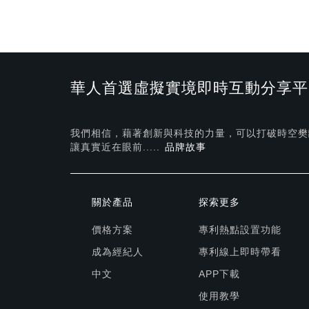
華人首選虛擬實境即時互動分享平
我們相信，藉著創新與科技的力量，可以打破時空樊
讓真實近在眼前.....
品牌故事
關於產品
探索更多
價格方案
專利熱點設置功能
成為經紀人
專利線上即時帶看
中文
APP下載
使用教學