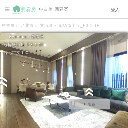
中古屋
新建案
愛看房
登入
中古屋
>
台北市
>
文山區
>
冠德微山丘_F3-1-1F
Eyehouse
愛看房
冠德微山丘_F3-1-1F
台北市
文山區
1F客廳