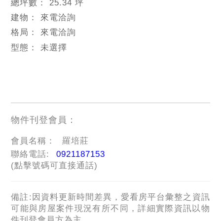
總坪數：
25.34 坪
建物：
來電洽詢
格局：
來電洽詢
型態：
未選擇
物件刊登會員：
會員名稱：
羅培莊
聯絡電話:
0921187153
(點擊號碼可直接通話)
備註:因資料更新時間差異，愛看房平台彙整之資訊
可能與房屋案件現況有所不同，詳細實際資訊以物
件刊登會員方為主