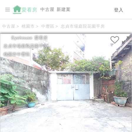
中古屋
新建案
愛看房
登入
中古屋
>
桃園市
>
中壢區
>
忠貞市場庭院花園平房
Eyehouse
愛看房
忠貞市場庭院花園平房
桃園市
中壢區