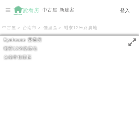
中古屋
新建案
愛看房
登入
中古屋
>
台南市
>
佳里區
>
蚶寮12米路農地
Eyehouse
愛看房
蚶寮12米路農地
台南市
佳里區