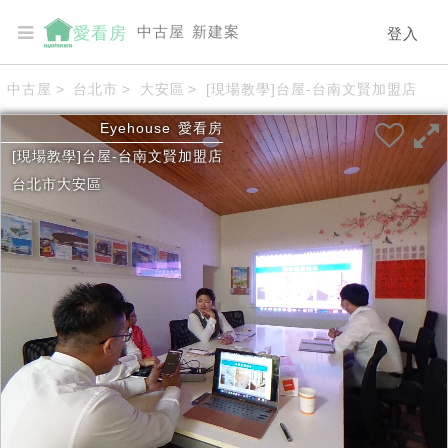
中古屋
新建案
愛看房
登入
中古屋
>
台北市
>
大安區
>
[現場教學]台屋-台南文賢加盟店
Eyehouse
愛看房
[現場教學]台屋-台南文賢加盟店
台北市
大安區