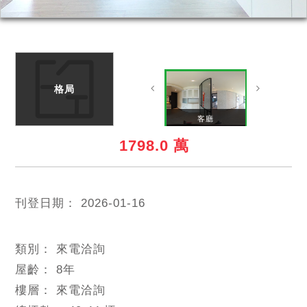
格局
主臥
客廳
1798.0 萬
刊登日期：
2026-01-16
類別：
來電洽詢
屋齡：
8
年
樓層：
來電洽詢