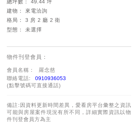
總坪數：
49.44 坪
建物：
來電洽詢
格局：
3 房 2 廳 2 衛
型態：
未選擇
物件刊登會員：
會員名稱：
羅念慈
聯絡電話:
0910936053
(點擊號碼可直接通話)
備註:因資料更新時間差異，愛看房平台彙整之資訊
可能與房屋案件現況有所不同，詳細實際資訊以物
件刊登會員方為主