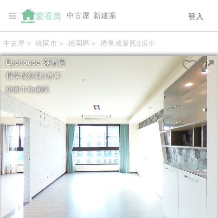
中古屋
新建案
愛看房
登入
中古屋
>
桃園市
>
桃園區
>
禮享城景觀3房車
Eyehouse
愛看房
禮享城景觀3房車
桃園市
桃園區