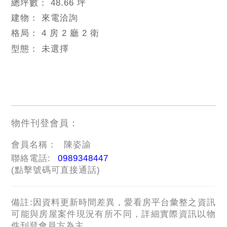
總坪數：
48.66 坪
建物：
來電洽詢
格局：
4 房 2 廳 2 衛
型態：
未選擇
物件刊登會員：
會員名稱：
陳姿諭
聯絡電話:
0989348447
(點擊號碼可直接通話)
備註:因資料更新時間差異，愛看房平台彙整之資訊
可能與房屋案件現況有所不同，詳細實際資訊以物
件刊登會員方為主