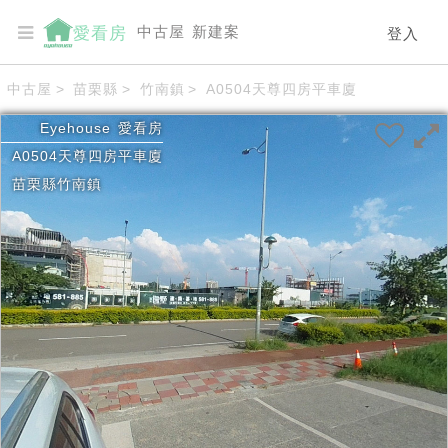
中古屋
新建案
愛看房
登入
中古屋
>
苗栗縣
>
竹南鎮
>
A0504天尊四房平車廈
Eyehouse
愛看房
A0504天尊四房平車廈
苗栗縣
竹南鎮