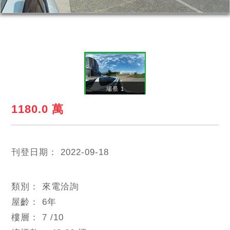
場景 1
1180.0 萬
刊登日期：
2022-09-18
類別：
來電洽詢
屋齡：
6
年
樓層：
7
/10