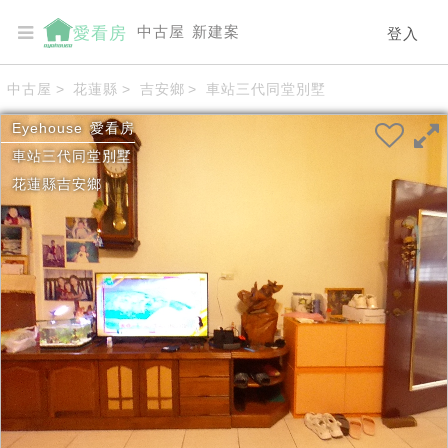
中古屋
新建案
愛看房
登入
中古屋
>
花蓮縣
>
吉安鄉
>
車站三代同堂別墅
Eyehouse
愛看房
車站三代同堂別墅
花蓮縣
吉安鄉