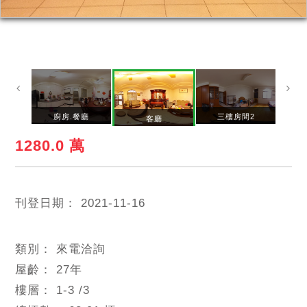
空間
廚房.餐廳
三樓房間2
客廳
1280.0 萬
刊登日期：
2021-11-16
類別：
來電洽詢
屋齡：
27
年
樓層：
1-3
/3