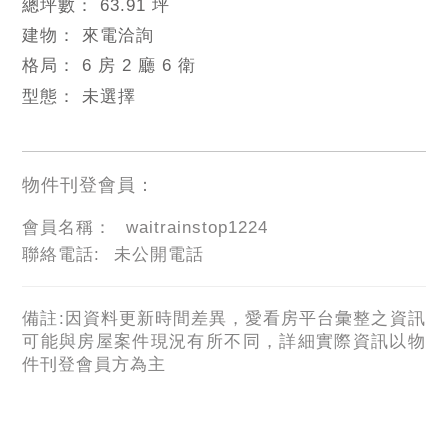
總坪數：
63.91 坪
建物：
來電洽詢
格局：
6 房 2 廳 6 衛
型態：
未選擇
物件刊登會員：
會員名稱：
waitrainstop1224
聯絡電話:
未公開電話
備註:因資料更新時間差異，愛看房平台彙整之資訊
可能與房屋案件現況有所不同，詳細實際資訊以物
件刊登會員方為主