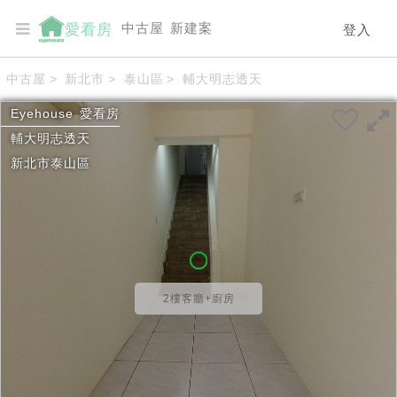
中古屋
新建案
愛看房
登入
中古屋
>
新北市
>
泰山區
>
輔大明志透天
Eyehouse
愛看房
輔大明志透天
新北市
泰山區
2樓客廳+廚房