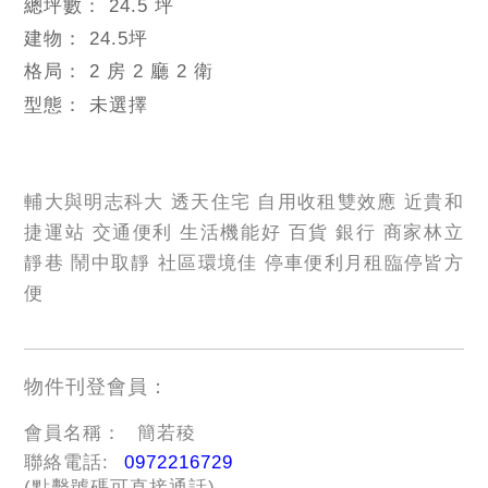
總坪數：
24.5 坪
建物：
24.5
坪
格局：
2 房 2 廳 2 衛
型態：
未選擇
輔大與明志科大 透天住宅 自用收租雙效應 近貴和
捷運站 交通便利 生活機能好 百貨 銀行 商家林立
靜巷 鬧中取靜 社區環境佳 停車便利月租臨停皆方
便
物件刊登會員：
會員名稱：
簡若稜
聯絡電話:
0972216729
(點擊號碼可直接通話)