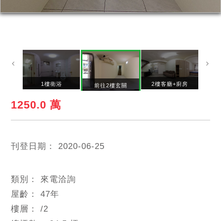
房
1樓衛浴
2樓客廳+廚房
前往2樓玄關
1250.0 萬
刊登日期：
2020-06-25
類別：
來電洽詢
屋齡：
47
年
樓層：
/2