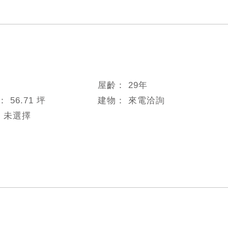
屋齡：
29
年
數：
56.71 坪
建物：
來電洽詢
：
未選擇