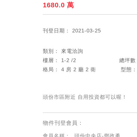
1680.0 萬
刊登日期：
2021-03-25
類別：
來電洽詢
樓層：
1-2
/2
總坪
格局：
4 房 2 廳 2 衛
型態
頭份市區附近 自用投資都可以喔！
物件刊登會員：
會員名稱：
頭份中央店-鄧政勇