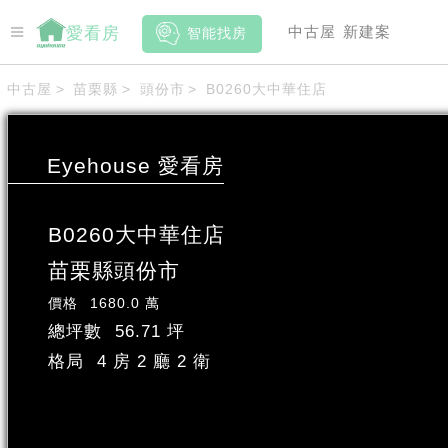
中古屋
新建案
愛看房
智能找房
中古屋
>
苗栗縣
>
頭份市
>
B0260大中華住店
Eyehouse
愛看房
B0260大中華住店
苗栗縣
頭份市
價格
1680.0 萬
總坪數
56.71 坪
格局
4 房 2 廳 2 衛