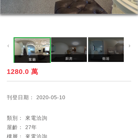
廚房
衛浴
客廳
1280.0 萬
刊登日期：
2020-05-10
類別：
來電洽詢
屋齡：
27
年
樓層：
來電洽詢