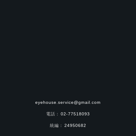
eyehouse.service@gmail.com
電話：
02-77518093
統編：
24950682