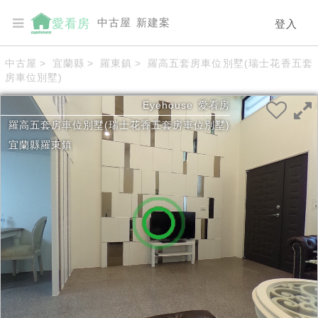
中古屋
新建案
愛看房
登入
中古屋
>
宜蘭縣
>
羅東鎮
>
羅高五套房車位別墅(瑞士花香五套
房車位別墅)
Eyehouse
愛看房
羅高五套房車位別墅(瑞士花香五套房車位別墅)
宜蘭縣
羅東鎮