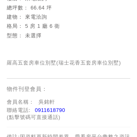
總坪數：
66.64 坪
建物：
來電洽詢
格局：
5 房 1 廳 6 衛
型態：
未選擇
羅高五套房車位別墅(瑞士花香五套房車位別墅)
物件刊登會員：
會員名稱：
吳銘軒
聯絡電話:
0911618790
(點擊號碼可直接通話)
備註:因資料更新時間差異，愛看房平台彙整之資訊