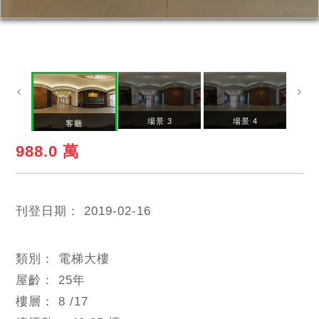
場景 3
場景 4
客廳
988.0 萬
刊登日期：
2019-02-16
類別：
電梯大樓
屋齡：
25
年
樓層：
8
/17