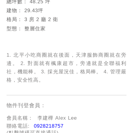
總坪數：
48.25 坪
建物：
29.43
坪
格局：
3 房 2 廳 2 衛
型態：
整層住家
1. 北平小吃商圈就在後面，天津服飾商圈就在旁
邊。 2. 對面就有楓康超市，旁邊就是全聯福利
社，機能棒。 3. 採光屋況佳，格局棒。 4. 管理嚴
格，安全性高。
物件刊登會員：
會員名稱：
李建樺 Alex Lee
聯絡電話:
0928218757
(點擊號碼可直接通話)