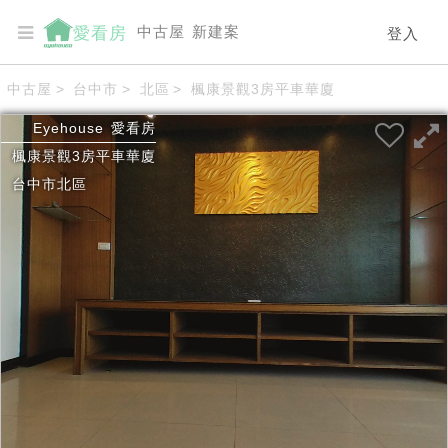
中古屋
新建案
愛看房
登入
中古屋
>
台中市
>
北區
>
楓康景觀3房平車華廈
Eyehouse
愛看房
楓康景觀3房平車華廈
台中市
北區