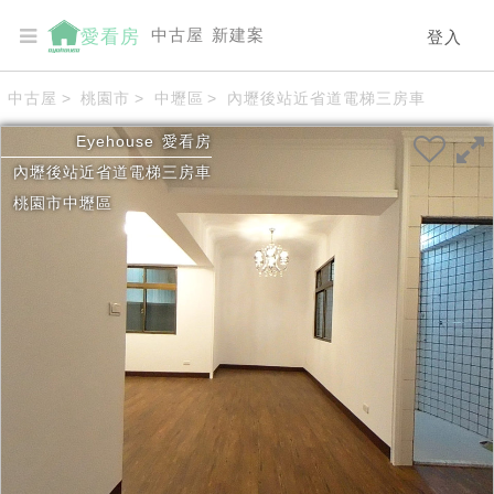
中古屋
新建案
愛看房
登入
中古屋
>
桃園市
>
中壢區
>
內壢後站近省道電梯三房車
Eyehouse
愛看房
內壢後站近省道電梯三房車
桃園市
中壢區