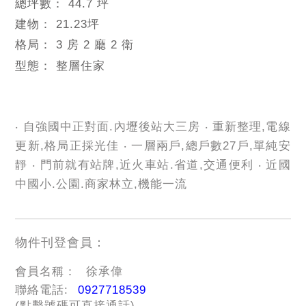
總坪數：
44.7 坪
建物：
21.23
坪
格局：
3 房 2 廳 2 衛
型態：
整層住家
‧ 自強國中正對面.內壢後站大三房 ‧ 重新整理,電線
更新,格局正採光佳 ‧ 一層兩戶,總戶數27戶,單純安
靜 ‧ 門前就有站牌,近火車站.省道,交通便利 ‧ 近國
中國小.公園.商家林立,機能一流
物件刊登會員：
會員名稱：
徐承偉
聯絡電話:
0927718539
(點擊號碼可直接通話)