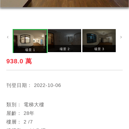
場景 2
場景 3
場景 1
938.0 萬
刊登日期：
2022-10-06
類別：
電梯大樓
屋齡：
28
年
樓層：
2
/7