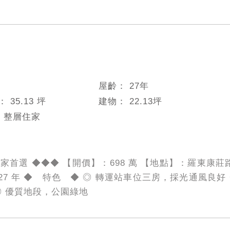
屋齡：
27
年
數：
35.13 坪
建物：
22.13
坪
：
整層住家
家首選 ◆◆◆ 【開價】：698 萬 【地點】：羅東康莊路 
】：27 年 ◆ 特色 ◆ ◎ 轉運站車位三房，採光通風良
◎ 優質地段，公園綠地