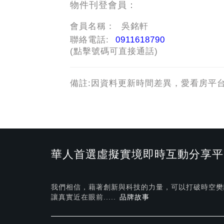
物件刊登會員：
會員名稱：
吳銘軒
聯絡電話:
0911618790
(點擊號碼可直接通話)
備註:因資料更新時間差異，愛看房平
華人首選虛擬實境即時互動分享平
我們相信，藉著創新與科技的力量，可以打破時空樊
讓真實近在眼前.....
品牌故事