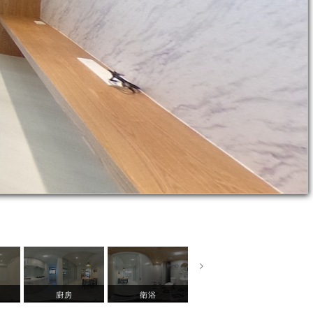
廚房
衛浴