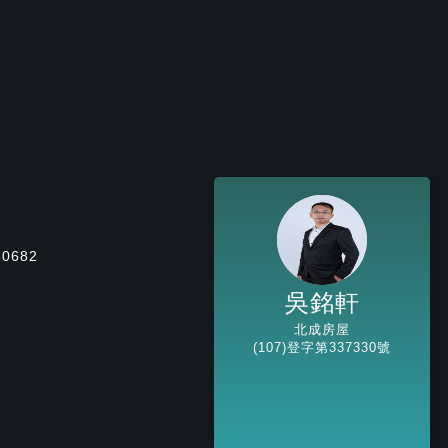
50682
吳銘軒
北成房屋
(107)登字第337330號