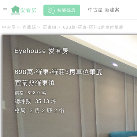
中古屋
新建案
愛看房
智能找房
中古屋
>
宜蘭縣
>
羅東鎮
>
698萬-羅東-羅莊3房車位華廈
Eyehouse
愛看房
698萬-羅東-羅莊3房車位華廈
宜蘭縣
羅東鎮
價格
698.0 萬
總坪數
35.13 坪
格局
3 房 2 廳 2 衛