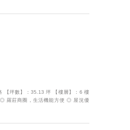
【坪數】：35.13 坪 【樓層】：6 樓
好 ◎ 羅莊商圈，生活機能方便 ◎ 屋況優