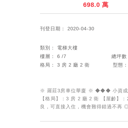
698.0 萬
刊登日期：
2020-04-30
類別：
電梯大樓
樓層：
6
/7
總坪
格局：
3 房 2 廳 2 衛
型態
※ 羅莊3房車位華廈 ※ ◆◆◆ 小資成
【格局】：3 房 2 廳 2 衛 【屋齡
良，可直接入住，機會難得錯過不再 