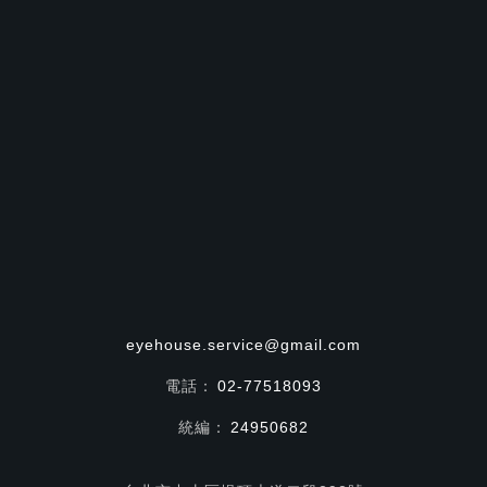
eyehouse.service@gmail.com
電話：
02-77518093
統編：
24950682