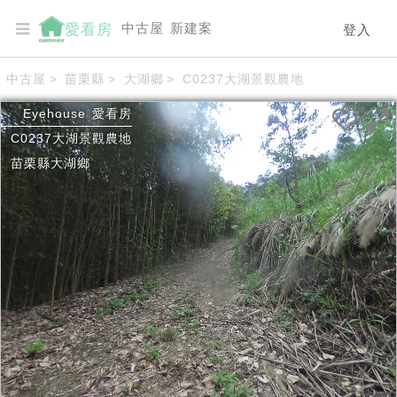
中古屋
新建案
愛看房
登入
中古屋
>
苗栗縣
>
大湖鄉
>
C0237大湖景觀農地
Eyehouse
愛看房
C0237大湖景觀農地
苗栗縣
大湖鄉