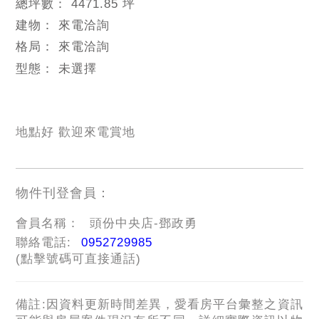
總坪數：
4471.85 坪
建物：
來電洽詢
格局：
來電洽詢
型態：
未選擇
地點好 歡迎來電賞地
物件刊登會員：
會員名稱：
頭份中央店-鄧政勇
聯絡電話:
0952729985
(點擊號碼可直接通話)
備註:因資料更新時間差異，愛看房平台彙整之資訊