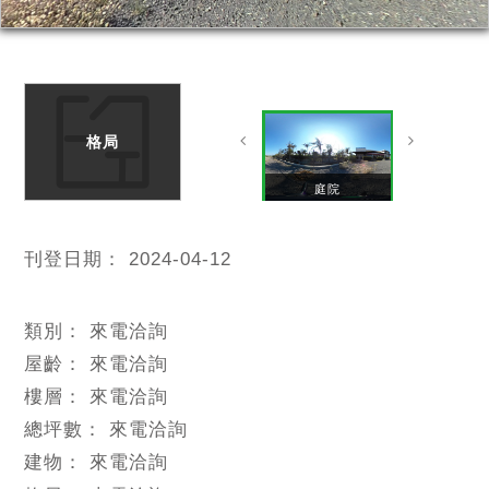
格局
廚房(增建)
車庫(增建)
門口
庭院
刊登日期：
2024-04-12
類別：
來電洽詢
屋齡：
來電洽詢
樓層：
來電洽詢
總坪數：
來電洽詢
建物：
來電洽詢