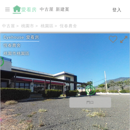
中古屋
新建案
愛看房
登入
中古屋
>
桃園市
>
桃園區
>
恆春農舍
Eyehouse
愛看房
恆春農舍
桃園市
桃園區
門口