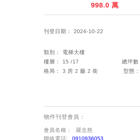
998.0 萬
刊登日期：
2024-10-22
類別：
電梯大樓
樓層：
15
/17
總坪
格局：
3 房 2 廳 2 衛
型態
物件刊登會員：
會員名稱：
羅念慈
聯絡電話:
0910936053