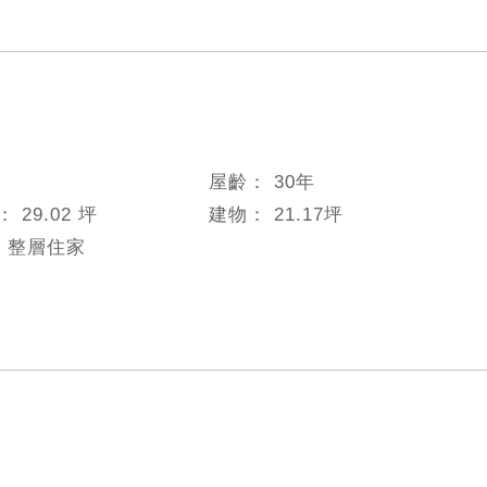
屋齡：
30
年
數：
29.02 坪
建物：
21.17
坪
：
整層住家