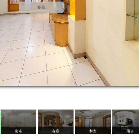
客廳
衛浴
客廳
和室
陽台