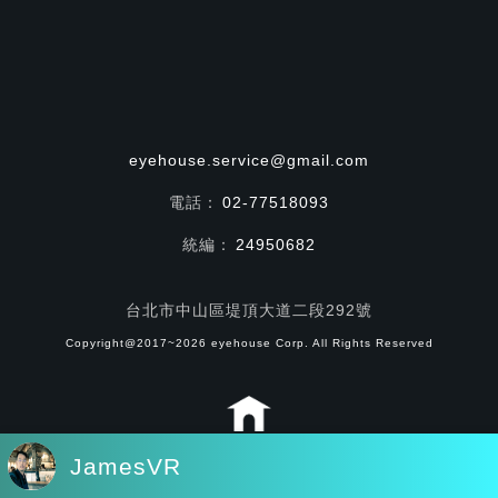
eyehouse.service@gmail.com
電話：
02-77518093
統編：
24950682
台北市中山區堤頂大道二段292號
Copyright@2017~2026 eyehouse Corp. All Rights Reserved
HOME
JamesVR