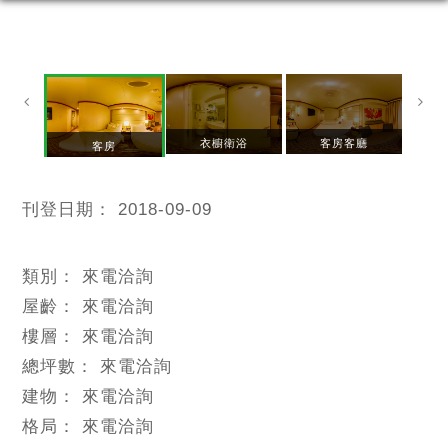
衣櫥衛浴
客房客廳
客房
刊登日期：
2018-09-09
類別：
來電洽詢
屋齡：
來電洽詢
樓層：
來電洽詢
總坪數：
來電洽詢
建物：
來電洽詢
格局：
來電洽詢