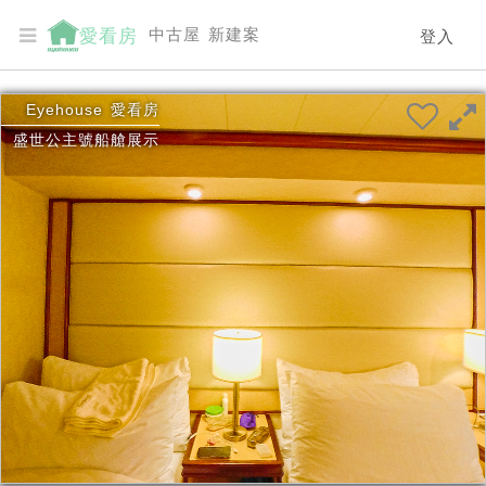
中古屋
新建案
愛看房
登入
Eyehouse
愛看房
盛世公主號船艙展示