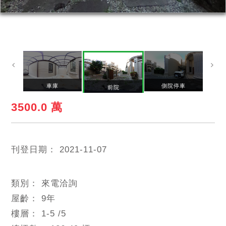
車庫
側院停車
前院
3500.0 萬
刊登日期：
2021-11-07
類別：
來電洽詢
屋齡：
9
年
樓層：
1-5
/5