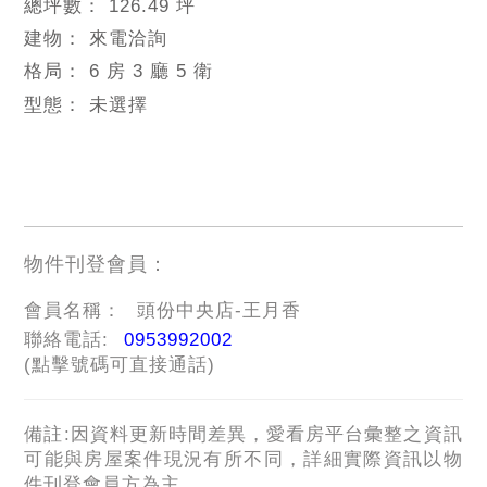
總坪數：
126.49 坪
建物：
來電洽詢
格局：
6 房 3 廳 5 衛
型態：
未選擇
物件刊登會員：
會員名稱：
頭份中央店-王月香
聯絡電話:
0953992002
(點擊號碼可直接通話)
備註:因資料更新時間差異，愛看房平台彙整之資訊
可能與房屋案件現況有所不同，詳細實際資訊以物
件刊登會員方為主