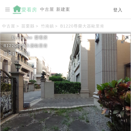
中古屋
新建案
愛看房
登入
中古屋
>
苗栗縣
>
竹南鎮
>
B1220尊榮大器歐里肯
Eyehouse
愛看房
B1220尊榮大器歐里肯
苗栗縣
竹南鎮