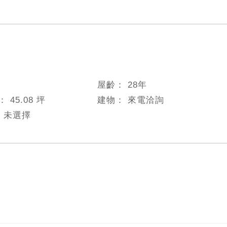
屋齡：
28
年
數：
45.08 坪
建物：
來電洽詢
：
未選擇