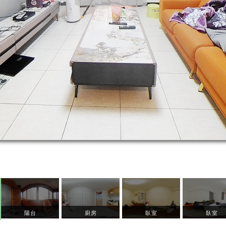
陽台
廚房
臥室
臥室