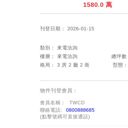
1580.0 萬
刊登日期：
2026-01-15
類別：
來電洽詢
樓層：
來電洽詢
總坪
格局：
3 房 2 廳 2 衛
型態
物件刊登會員：
會員名稱：
TWCD
聯絡電話:
0800888685
(點擊號碼可直接通話)