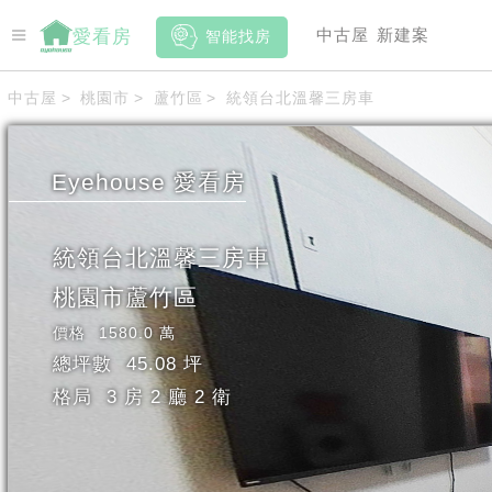
中古屋
新建案
愛看房
智能找房
中古屋
>
桃園市
>
蘆竹區
>
統領台北溫馨三房車
Eyehouse
愛看房
統領台北溫馨三房車
桃園市
蘆竹區
價格
1580.0 萬
總坪數
45.08 坪
格局
3 房 2 廳 2 衛