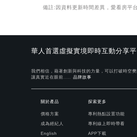
備註:因資料更新時間差異，愛看房平
華人首選虛擬實境即時互動分享平
我們相信，藉著創新與科技的力量，可以打破時空樊
讓真實近在眼前.....
品牌故事
關於產品
探索更多
價格方案
專利熱點設置功能
成為經紀人
專利線上即時帶看
English
APP下載