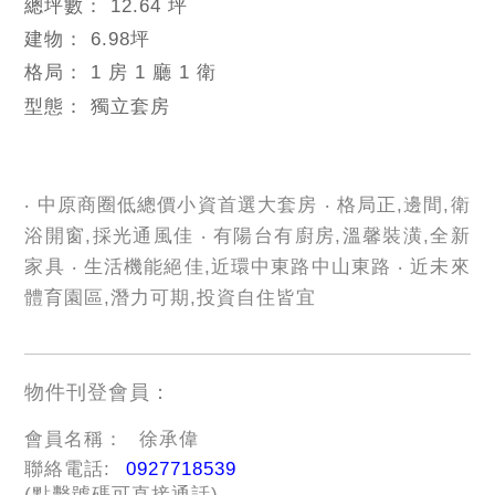
總坪數：
12.64 坪
建物：
6.98
坪
格局：
1 房 1 廳 1 衛
型態：
獨立套房
‧ 中原商圈低總價小資首選大套房 ‧ 格局正,邊間,衛
浴開窗,採光通風佳 ‧ 有陽台有廚房,溫馨裝潢,全新
家具 ‧ 生活機能絕佳,近環中東路中山東路 ‧ 近未來
體育園區,潛力可期,投資自住皆宜
物件刊登會員：
會員名稱：
徐承偉
聯絡電話:
0927718539
(點擊號碼可直接通話)