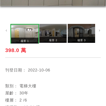
場景 2
場景 3
場景 1
398.0 萬
刊登日期：
2022-10-06
類別：
電梯大樓
屋齡：
30
年
樓層：
2
/6