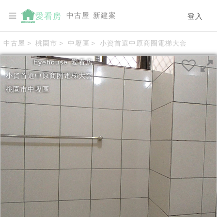
中古屋
新建案
愛看房
登入
中古屋
>
桃園市
>
中壢區
>
小資首選中原商圈電梯大套
Eyehouse
愛看房
小資首選中原商圈電梯大套
桃園市
中壢區