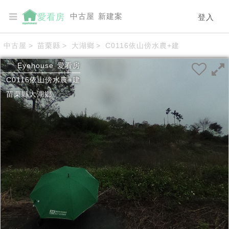
中古屋
新建案
愛看房
登入
中古屋
>
苗栗縣
>
大湖鄉
>
C0116依山傍水農+建
Eyehouse
愛看房
C0116依山傍水農+建
苗栗縣
大湖鄉