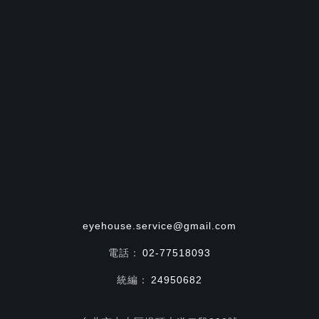
eyehouse.service@gmail.com
電話：
02-77518093
統編：
24950682