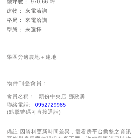
總坪數：
970.66 坪
建物：
來電洽詢
格局：
來電洽詢
型態：
未選擇
學區旁邊農地＋建地
物件刊登會員：
會員名稱：
頭份中央店-鄧政勇
聯絡電話:
0952729985
(點擊號碼可直接通話)
備註:因資料更新時間差異，愛看房平台彙整之資訊