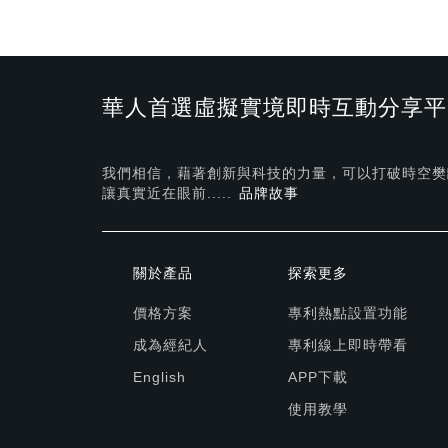
華人首選虛擬實境即時互動分享平
我們相信，藉著創新與科技的力量，可以打破時空樊
讓真實近在眼前.....
品牌故事
關於產品
探索更多
價格方案
專利熱點設置功能
成為經紀人
專利線上即時帶看
English
APP下載
使用教學