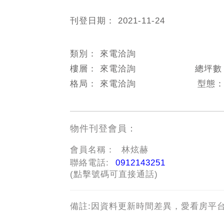
刊登日期：
2021-11-24
類別：
來電洽詢
樓層：
來電洽詢
總坪
格局：
來電洽詢
型態
物件刊登會員：
會員名稱：
林炫赫
聯絡電話:
0912143251
(點擊號碼可直接通話)
備註:因資料更新時間差異，愛看房平