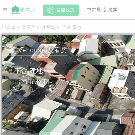
中古屋
新建案
愛看房
智能找房
中古屋
>
台南市
>
永康區
>
下營 建地
Eyehouse
愛看房
下營 建地
台南市
永康區