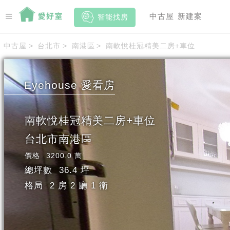
中古屋
新建案
智能找房
中古屋
>
台北市
>
南港區
>
南軟悅桂冠精美二房+車位
Eyehouse
愛看房
南軟悅桂冠精美二房+車位
台北市
南港區
價格
3200.0 萬
總坪數
36.4 坪
格局
2 房 2 廳 1 衛