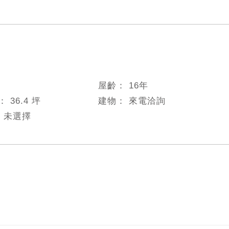
屋齡：
16
年
數：
36.4 坪
建物：
來電洽詢
：
未選擇