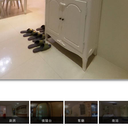
廚房
後陽台
客廳
衛浴