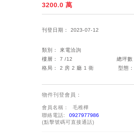
3200.0 萬
刊登日期：
2023-07-12
類別：
來電洽詢
樓層：
7
/12
總坪
格局：
2 房 2 廳 1 衛
型態
物件刊登會員：
會員名稱：
毛稚樺
聯絡電話:
0927977986
(點擊號碼可直接通話)