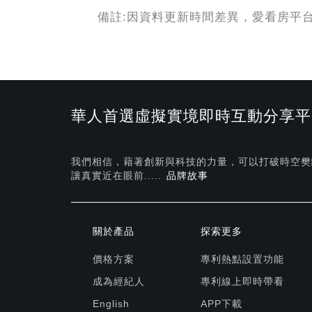
備註:因資料更新時間差異，愛看房平
華人首選虛擬實境即時互動分享平
我們相信，藉著創新與科技的力量，可以打破時空樊
讓真實近在眼前.....
品牌故事
關於產品
探索更多
價格方案
專利熱點設置功能
成為經紀人
專利線上即時帶看
English
APP下載