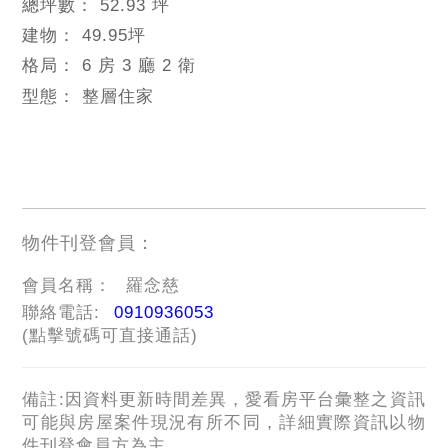
總坪數：
52.93 坪
建物：
49.95
坪
格局：
6 房 3 廳 2 衛
型態：
整層住家
物件刊登會員：
會員名稱：
羅念慈
聯絡電話:
0910936053
(點擊號碼可直接通話)
備註:因資料更新時間差異，愛看房平台彙整之資訊
可能與房屋案件現況有所不同，詳細實際資訊以物
件刊登會員方為主