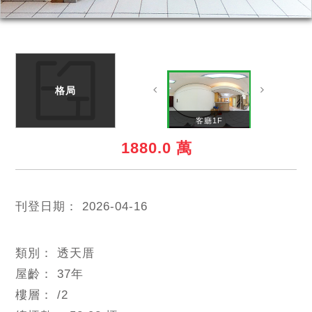
格局
吧檯1F
客廳1F
1880.0 萬
刊登日期：
2026-04-16
類別：
透天厝
屋齡：
37
年
樓層：
/2