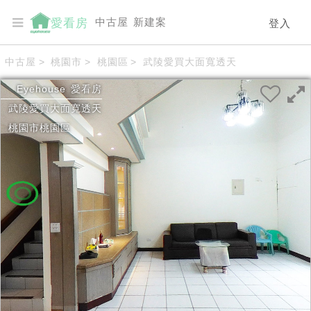
中古屋
新建案
愛看房
登入
中古屋
>
桃園市
>
桃園區
>
武陵愛買大面寬透天
Eyehouse
愛看房
武陵愛買大面寬透天
桃園市
桃園區