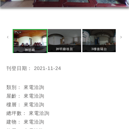
神明廳後面
3樓後陽台
二
神明廳
刊登日期：
2021-11-24
類別：
來電洽詢
屋齡：
來電洽詢
樓層：
來電洽詢
總坪數：
來電洽詢
建物：
來電洽詢