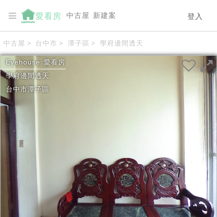
中古屋
新建案
愛看房
登入
中古屋
>
台中市
>
潭子區
>
學府邊間透天
Eyehouse
愛看房
學府邊間透天
台中市
潭子區