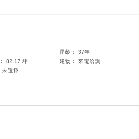
屋齡：
37
年
數：
82.17 坪
建物：
來電洽詢
：
未選擇