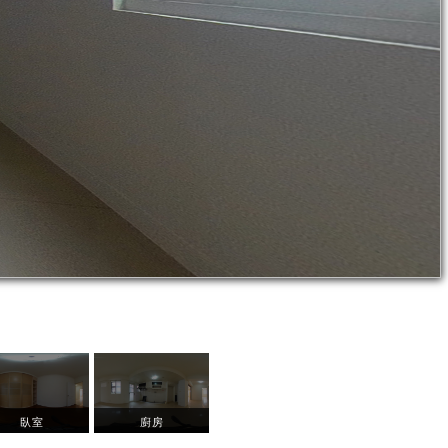
臥室
廚房