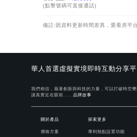
(點擊號碼可直接通話)
備註:因資料更新時間差異，愛看房平
華人首選虛擬實境即時互動分享平
我們相信，藉著創新與科技的力量，可以打破時空樊
讓真實近在眼前.....
品牌故事
關於產品
探索更多
價格方案
專利熱點設置功能