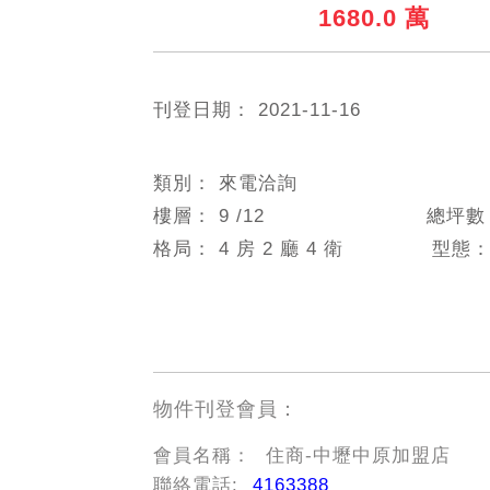
1680.0 萬
刊登日期：
2021-11-16
類別：
來電洽詢
樓層：
9
/12
總坪
格局：
4 房 2 廳 4 衛
型態
物件刊登會員：
會員名稱：
住商-中壢中原加盟店
聯絡電話:
4163388