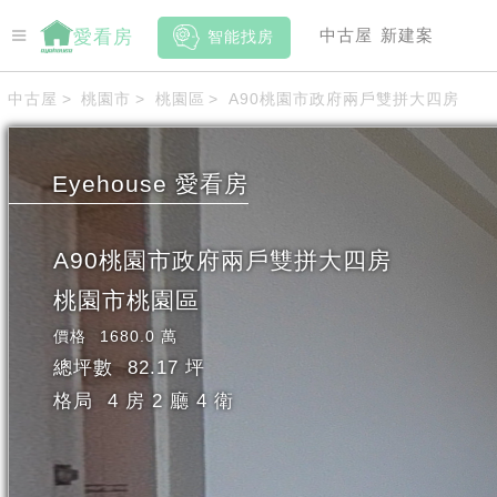
中古屋
新建案
愛看房
智能找房
中古屋
>
桃園市
>
桃園區
>
A90桃園市政府兩戶雙拼大四房
Eyehouse
愛看房
A90桃園市政府兩戶雙拼大四房
桃園市
桃園區
價格
1680.0 萬
總坪數
82.17 坪
格局
4 房 2 廳 4 衛