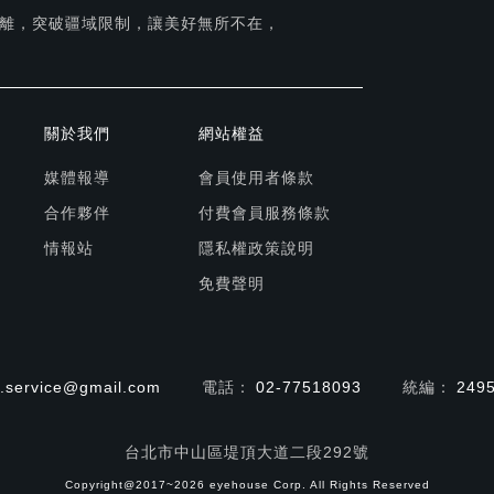
離，突破疆域限制，讓美好無所不在，
關於我們
網站權益
媒體報導
會員使用者條款
合作夥伴
付費會員服務條款
情報站
隱私權政策說明
免費聲明
.service@gmail.com
電話：
02-77518093
統編：
249
台北市中山區堤頂大道二段292號
Copyright@2017~2026 eyehouse Corp. All Rights Reserved