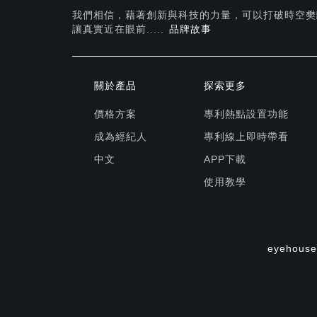
我們相信，藉著創新與科技的力量，可以打破時空樊
讓真實近在眼前.....
品牌故事
關於產品
探索更多
價格方案
專利熱點設置功能
成為經紀人
專利線上即時帶看
中文
APP下載
使用教學
eyehouse