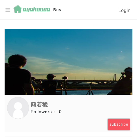
Buy
Login
簡若稜
Followers：
0
subscribe