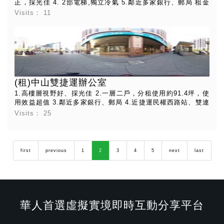
正，採光佳 4. 2部電梯,獨立冷氣 5.鄰近多家銀行、郵局 租金
$210,000/月 管理費$15,800/月
Visits：
11
(租)中山雙捷運辦公室
1.高樓層視野好、採光佳 2.一層二戶，分租使用約91.4坪，使
用效益超值 3.鄰近多家銀行、郵局 4.近捷運民權西路站、雙連
站、公車台泥大樓站，交通超便利 此物為分割物件，故以現場
Visits：
25
測量為主 租金$166,950/月 管理費$11,100/月
first
previous
1
2
3
4
5
next
last
華人首選虛擬實境即時互動分享平台