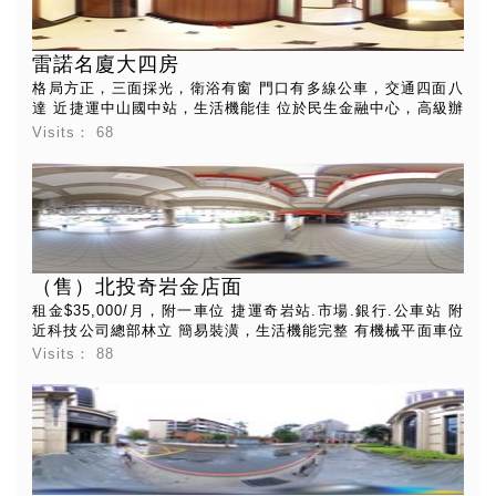
雷諾名廈大四房
格局方正，三面採光，衛浴有窗 門口有多線公車，交通四面八
達 近捷運中山國中站，生活機能佳 位於民生金融中心，高級辦
公大樓林立 東方文華酒店，西華飯店，就是您家的後廚房
Visits：
68
（售）北投奇岩金店面
租金$35,000/月，附一車位 捷運奇岩站.市場.銀行.公車站 附
近科技公司總部林立 簡易裝潢，生活機能完整 有機械平面車位
使用分區:住三
Visits：
88