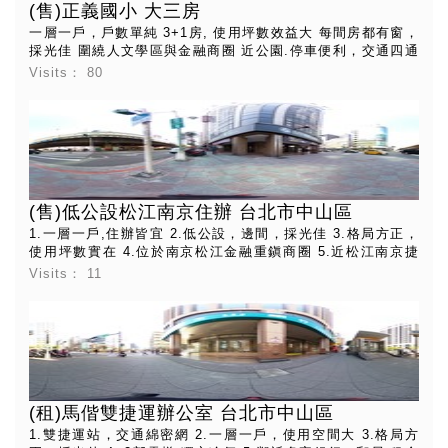
(售)正義國小 大三房
一層一戶，戶數單純 3+1房, 使用坪數效益大 每間房都有窗，
採光佳 圍繞人文學區與金融商圈 近公園.停車便利，交通四通
八達 大同市場，力行市場，三和夜市 距捷運台北橋站走路約
Visits：
80
10分鐘
(售)低公設松江南京住辦 台北市中山區
1.一層一戶,住辦皆宜 2.低公設，邊間，採光佳 3.格局方正，
使用坪數實在 4.位於南京松江金融重鎭商圈 5.近松江南京捷
運，交通四方八達
Visits：
11
(租)馬偕雙捷運辦公室 台北市中山區
1.雙捷運站，交通綿密網 2.一層一戶，使用空間大 3.格局方