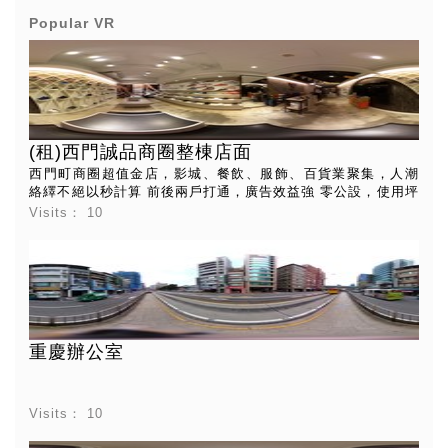
Popular VR
(租)西門誠品商圈整棟店面
西門町商圈超值金店，影城、餐飲、服飾、百貨業聚集，人潮
絡繹不絕以秒計算 前後兩戶打通，廣告效益強 零公設，使用坪
數實在 看屋專線 簡小姐 0972-216-729
Visits：
10
重慶辦公室
Visits：
10