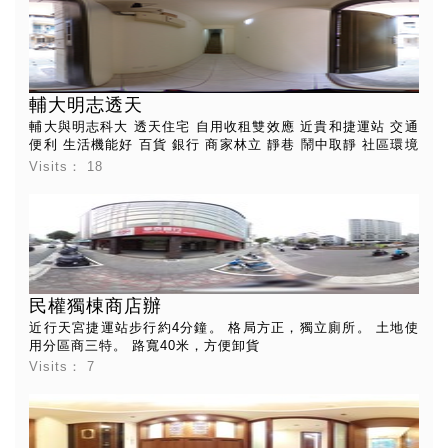
輔大明志透天
輔大與明志科大 透天住宅 自用收租雙效應 近貴和捷運站 交通
便利 生活機能好 百貨 銀行 商家林立 靜巷 鬧中取靜 社區環境
佳 停車便利月租臨停皆方便
Visits：
18
民權獨棟商店辦
近行天宮捷運站步行約4分鐘。 格局方正，獨立廁所。 土地使
用分區商三特。 路寬40米，方便卸貨
Visits：
7