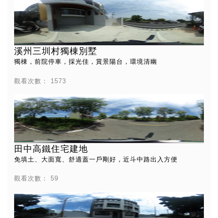
溪州三圳村獨棟別墅
獨棟，前院停車，採光佳，賞景陽台，環境清幽
觀看次數：
1573
田中高鐵住宅建地
免填土、大面寬、舒適蓋一戶剛好，近斗中路出入方便
觀看次數：
59