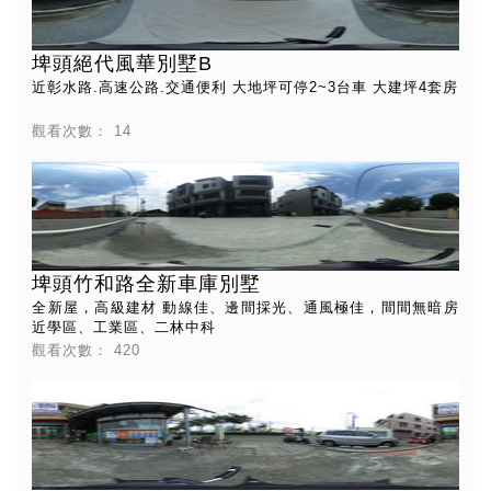
埤頭絕代風華別墅B
近彰水路.高速公路.交通便利 大地坪可停2~3台車 大建坪4套房
觀看次數：
14
埤頭竹和路全新車庫別墅
全新屋，高級建材 動線佳、邊間採光、通風極佳，間間無暗房
近學區、工業區、二林中科
觀看次數：
420