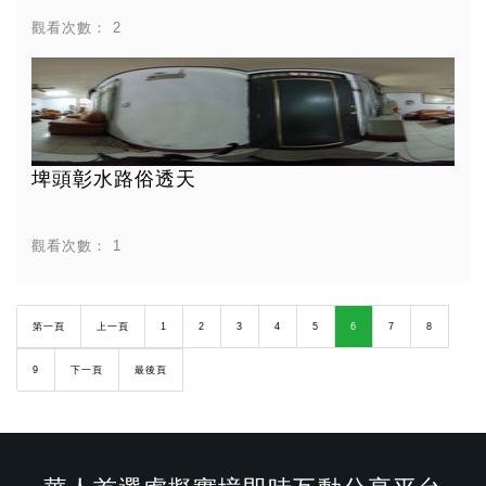
觀看次數：
2
埤頭彰水路俗透天
觀看次數：
1
第一頁
上一頁
1
2
3
4
5
6
7
8
9
下一頁
最後頁