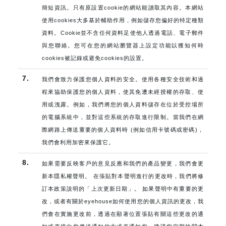
簡短資訊。只有原設置cookie的網站能讀取其內容。本網站
使用cookies大多基於輔助作用，例如儲存您偏好的特定種類
資料。Cookie並不含任何資料足使他人透過電話、電子郵件
與您聯絡。您可在您的網站瀏覽器上設定功能以獲知何時
cookies被記錄或避免cookies的設置。
7.
我們會致力保護您個人資料的安全。使用各種安全技術和過
程來協助保護您的個人資料，使其免遭未經授權的存取、使
用或洩露。例如，我們將您的個人資料儲存在位於受控場所
的電腦系統中，並對這些系統的存取進行限制。當我們在網
際網路上傳送重要的個人資料時 (例如信用卡號碼或密碼)，
我們會利用加密來保護它。
8.
如果需要反映客戶的意見反應和我們的產品變更，我們會更
新本隱私權聲明。 在張貼對本聲明進行的更改時，我們將修
訂本政策說明的「上次更新日期」。 如果聲明中有重要的更
改，或者有關於eyehouse如何使用您的個人資訊的更改，我
們會在實施更改前，透過在顯著位置張貼有關這些更改的通