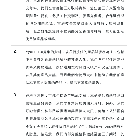
術，以及透過在您裝置上執行的軟體接收錯誤報告或使用狀
況資料。我們也會從第三方取得資料，這些第三方來源會隨
時間產生變化，包括︰社交網路、服務提供者、合作夥伴或
其他公開的來源。當您被要求提供個人資料時，您可以拒
絕。但是如果您選擇不提供部分必要性資料時，您可能無法
使用該產品或服務。
2.
Eyehouse蒐集的資料，以我們提供的產品與服務為主，包括
使用資料改進您的體驗並將其個人化。我們也可能使用這些
資料來與您通訊，例如通知您有關個人帳戶和安全性更新，
以及其他產品資訊。而且我們會使用資料來協助在我們的產
品或第三方提供的產品中，顯示更適當的廣告。
3.
經您同意後，可能包括為了完成交易，或是提供您的請求或
授權產品的需要，我們才會共用您的個人資料。另外。我們
可能會與公務部門或供應商共用個人資訊，例如：依法配合
政府機關或執法單位要求的程序；保護我們的客戶的生命財
產安全等事項；維護我們產品的安全；保護eyehouse的權利
或財產。請注意，我們有部分服務將鏈結至第三方網站，其