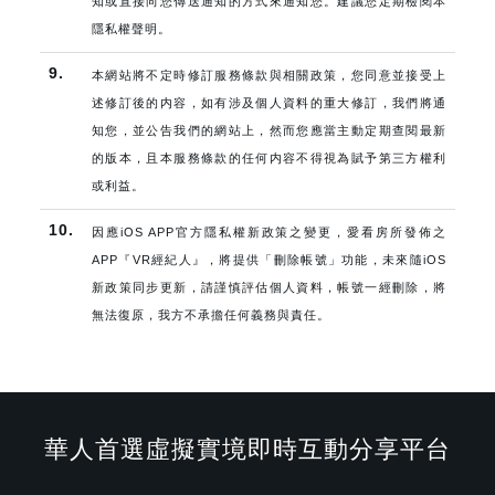
知或直接向您傳送通知的方式來通知您。建議您定期檢閱本
隱私權聲明。
9.
本網站將不定時修訂服務條款與相關政策，您同意並接受上
述修訂後的内容，如有涉及個人資料的重大修訂，我們將通
知您，並公告我們的網站上，然而您應當主動定期查閱最新
的版本，且本服務條款的任何内容不得視為賦予第三方權利
或利益。
10.
因應iOS APP官方隱私權新政策之變更，愛看房所發佈之
APP『VR經紀人』，將提供「刪除帳號」功能，未來隨iOS
新政策同步更新，請謹慎評估個人資料，帳號一經刪除，將
無法復原，我方不承擔任何義務與責任。
華人首選虛擬實境即時互動分享平台