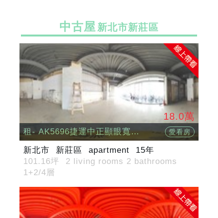
中古屋
新北市新莊區
18.0萬
租- AK5696捷運中正顯眼寬面1+2樓店
愛看房
新北市
新莊區
apartment
15年
101.16坪
2 living rooms 2 bathrooms
1+2/4層