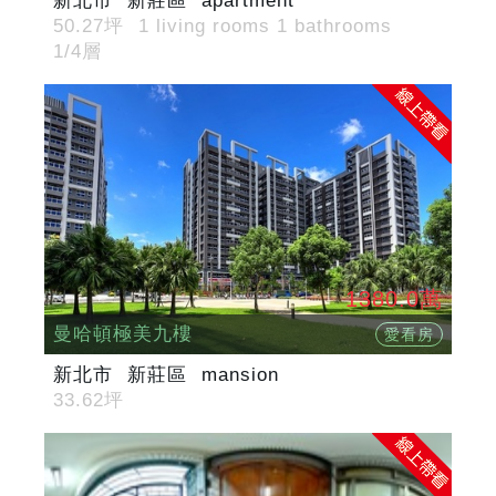
新北市
新莊區
apartment
50.27坪
1 living rooms 1 bathrooms
1/4層
1380.0萬
曼哈頓極美九樓
愛看房
新北市
新莊區
mansion
33.62坪