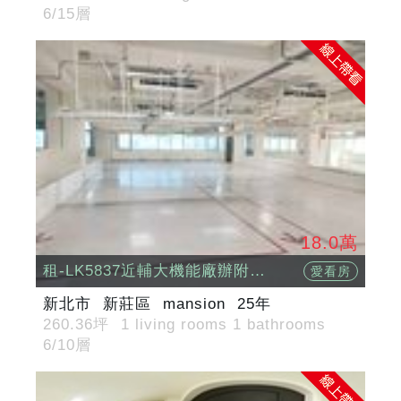
6/15層
18.0萬
租-LK5837近輔大機能廠辦附車位
愛看房
新北市
新莊區
mansion
25年
260.36坪
1 living rooms 1 bathrooms
6/10層