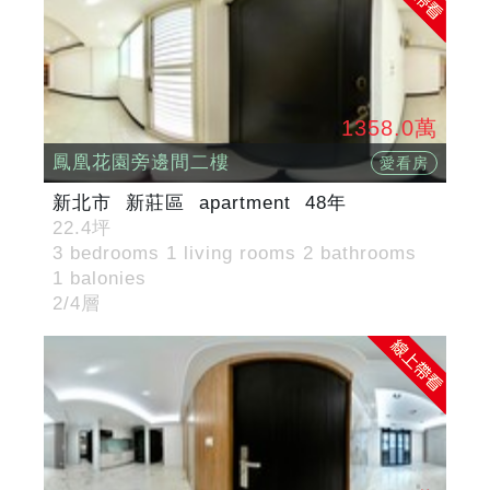
1358.0萬
鳳凰花園旁邊間二樓
愛看房
新北市
新莊區
apartment
48年
22.4坪
3 bedrooms 1 living rooms 2 bathrooms
1 balonies
2/4層