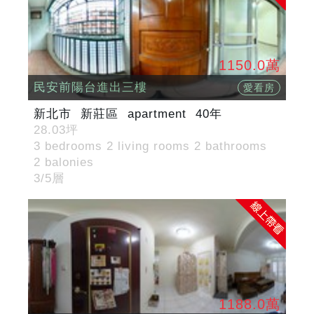
1150.0萬
民安前陽台進出三樓
愛看房
新北市
新莊區
apartment
40年
28.03坪
3 bedrooms 2 living rooms 2 bathrooms
2 balonies
3/5層
1188.0萬