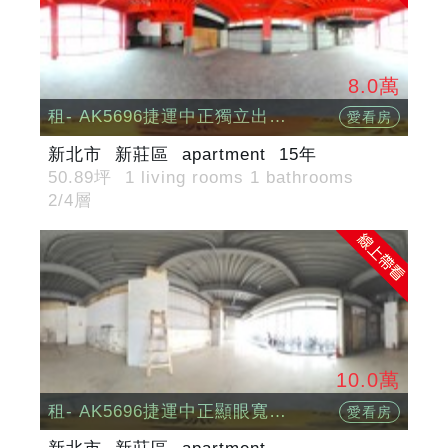
8.0萬
租- AK5696捷運中正獨立出口顯眼二樓店
愛看房
新北市
新莊區
apartment
15年
50.89坪
1 living rooms 1 bathrooms
2/4層
10.0萬
租- AK5696捷運中正顯眼寬面店
愛看房