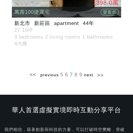
1398.0萬
萬壽100捷運宅
愛看房
新北市
新莊區
apartment
44年
27.16坪
3 bedrooms 2 living rooms 1 bathrooms
4/5層
5
6
7
8
9
previous
next
華人首選虛擬實境即時互動分享平台
我們相信，藉著創新與科技的力量，可以打破時空樊離，突破