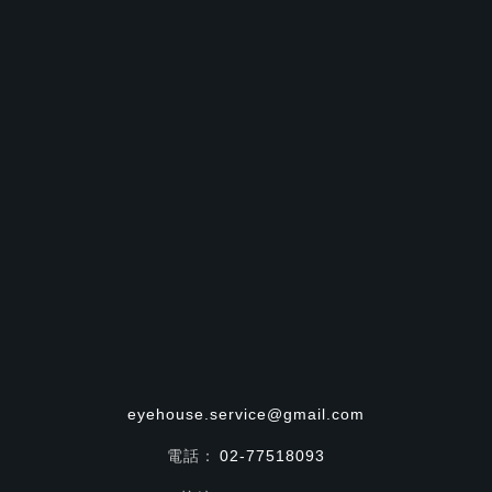
eyehouse.service@gmail.com
電話：
02-77518093