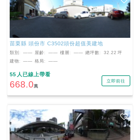
苗栗縣
頭份市
C3502頭份超值美建地
類別:
——
屋齡:
——
樓層:
——
總坪數:
32.22
坪
建物:
——
格局:
——
55
人已線上帶看
立即前往
668.0
萬