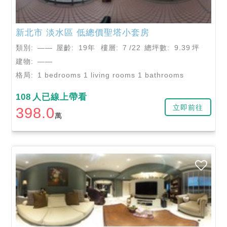
新北市
淡水區
低總價聖塔小套房
類別:
——
屋齡:
19年
樓層:
7
/22
總坪數:
9.39
坪
建物:
——
格局:
1 bedrooms 1 living rooms 1 bathrooms
108
人已線上帶看
立即前往
398.0
萬