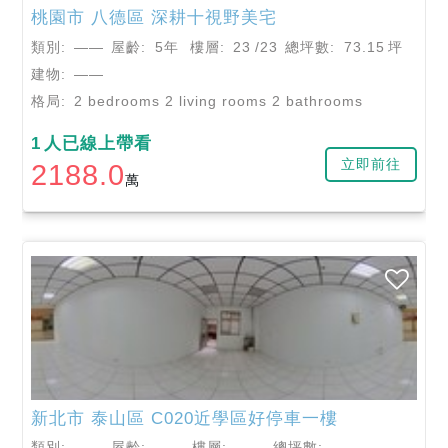
桃園市
八德區
深耕十視野美宅
類別:
——
屋齡:
5年
樓層:
23
/23
總坪數:
73.15
坪
建物:
——
格局:
2 bedrooms 2 living rooms 2 bathrooms
1
人已線上帶看
立即前往
2188.0
萬
新北市
泰山區
C020近學區好停車一樓
類別:
——
屋齡:
——
樓層:
——
總坪數:
——