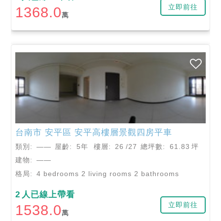
立即前往
1368.0
萬
台南市
安平區
安平高樓層景觀四房平車
類別:
——
屋齡:
5年
樓層:
26
/27
總坪數:
61.83
坪
建物:
——
格局:
4 bedrooms 2 living rooms 2 bathrooms
2
人已線上帶看
立即前往
1538.0
萬