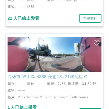
建物:
——
格局:
——
21
人已線上帶看
立即前往
高雄市
鼓山區
4868-美術1&#21495;院 C
類別:
——
屋齡:
——
樓層:
9
/33
總坪數:
34.52
坪
建物:
——
格局:
2 bedrooms 2 living rooms 1 bathrooms
1
人已線上帶看