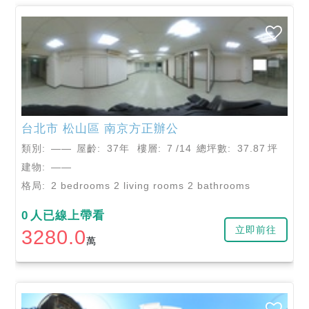
台北市
松山區
南京方正辦公
類別:
——
屋齡:
37年
樓層:
7
/14
總坪數:
37.87
坪
建物:
——
格局:
2 bedrooms 2 living rooms 2 bathrooms
0
人已線上帶看
立即前往
3280.0
萬