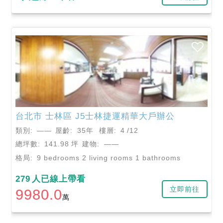
台北市
士林區
J5士林捷運精華大戶辦公
類別:
——
屋齡:
35年
樓層:
4
/12
總坪數:
141.98
坪
建物:
——
格局:
9 bedrooms 2 living rooms 1 bathrooms
279
人已線上帶看
立即前往
9980.0
萬