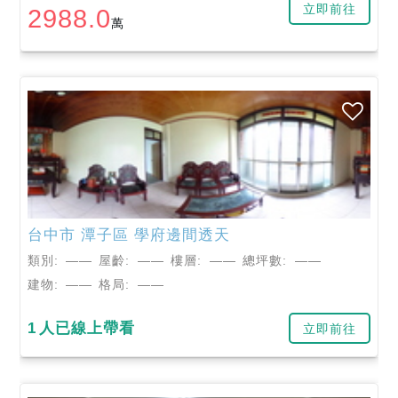
立即前往
2988.0
萬
台中市
潭子區
學府邊間透天
類別:
——
屋齡:
——
樓層:
——
總坪數:
——
建物:
——
格局:
——
1
人已線上帶看
立即前往