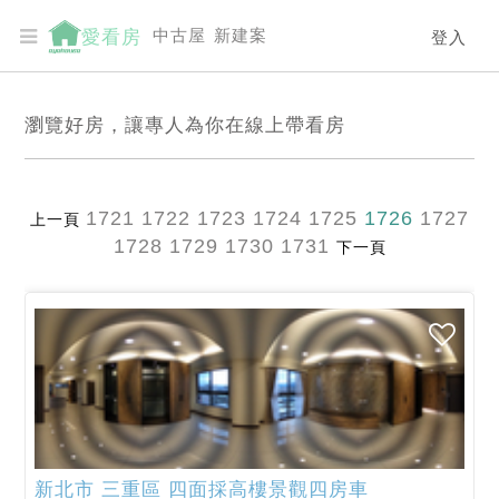
中古屋
新建案
愛看房
登入
瀏覽好房，讓專人為你在線上帶看房
1721
1722
1723
1724
1725
1726
1727
上一頁
1728
1729
1730
1731
下一頁
新北市
三重區
四面採高樓景觀四房車