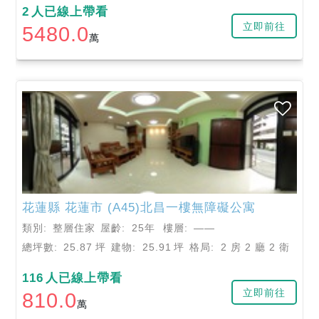
2
人已線上帶看
立即前往
5480.0
萬
花蓮縣
花蓮市
(A45)北昌一樓無障礙公寓
類別:
整層住家
屋齡:
25年
樓層:
——
總坪數:
25.87
坪
建物:
25.91
坪
格局:
2 房 2 廳 2 衛
116
人已線上帶看
立即前往
810.0
萬