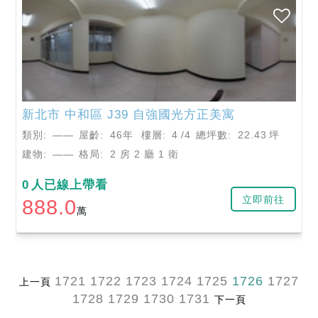
新北市
中和區
J39 自強國光方正美寓
類別:
——
屋齡:
46年
樓層:
4
/4
總坪數:
22.43
坪
建物:
——
格局:
2 房 2 廳 1 衛
0
人已線上帶看
立即前往
888.0
萬
1721
1722
1723
1724
1725
1726
1727
上一頁
1728
1729
1730
1731
下一頁