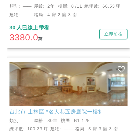
類別:
——
屋齡:
2年
樓層:
8
/11
總坪數:
66.53
坪
建物:
——
格局:
4 房 2 廳 3 衛
30
人已線上帶看
立即前往
3380.0
萬
台北市
士林區
*名人巷五房庭院一樓$
類別:
——
屋齡:
30年
樓層:
B1-1
/5
總坪數:
100.33
坪
建物:
——
格局:
5 房 3 廳 3 衛