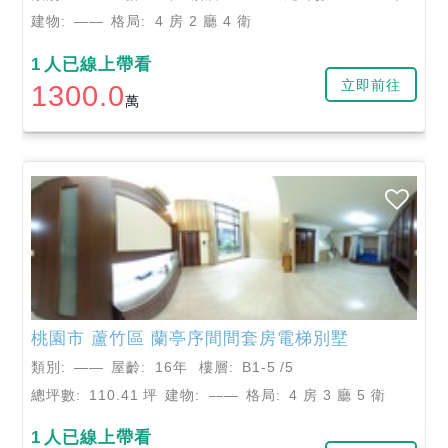
建物:
——
格局:
4 房 2 廳 4 衛
1
人已線上帶看
立即前往
1300.0
萬
桃園市
蘆竹區
蘭亭序間間套房電梯別墅
類別:
——
屋齡:
16年
樓層:
B1-5
/5
總坪數:
110.41
坪
建物:
——
格局:
4 房 3 廳 5 衛
1
人已線上帶看