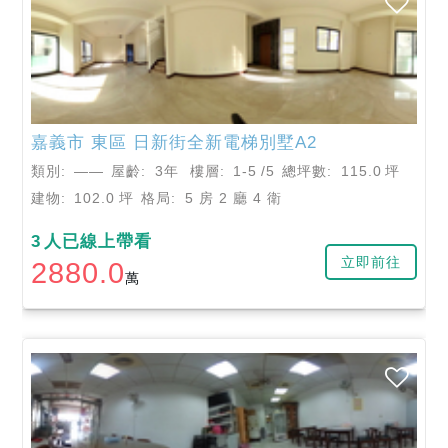
嘉義市
東區
日新街全新電梯別墅A2
類別:
——
屋齡:
3年
樓層:
1-5
/5
總坪數:
115.0
坪
建物:
102.0
坪
格局:
5 房 2 廳 4 衛
3
人已線上帶看
立即前往
2880.0
萬