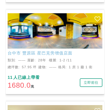
台中市
豐原區
星巴克旁增值店面
類別:
——
屋齡:
28年
樓層:
1-2
/11
總坪數:
57.95
坪
建物:
——
格局:
1 房 1 廳 1 衛
11
人已線上帶看
立即前往
1680.0
萬