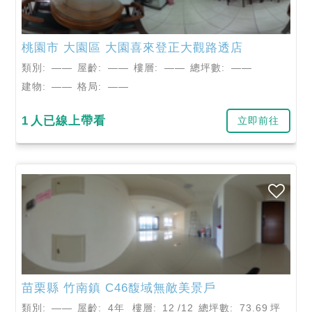
桃園市
大園區
大園喜來登正大觀路透店
類別:
——
屋齡:
——
樓層:
——
總坪數:
——
建物:
——
格局:
——
1
人已線上帶看
立即前往
苗栗縣
竹南鎮
C46馥域無敵美景戶
類別:
——
屋齡:
4年
樓層:
12
/12
總坪數:
73.69
坪