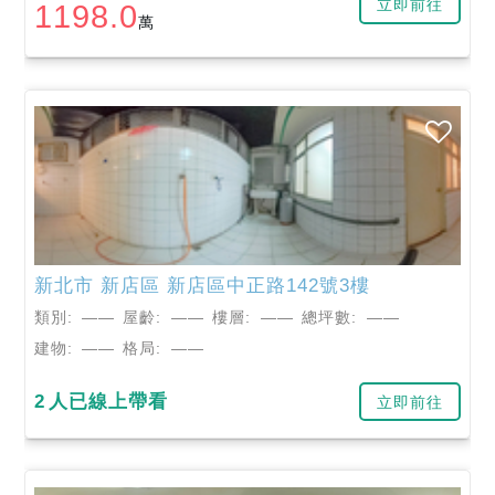
立即前往
1198.0
萬
新北市
新店區
新店區中正路142號3樓
類別:
——
屋齡:
——
樓層:
——
總坪數:
——
建物:
——
格局:
——
2
人已線上帶看
立即前往