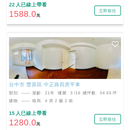
22
人已線上帶看
立即前往
1588.0
萬
台中市
豐原區
中正路四房平車
類別:
——
屋齡:
21年
樓層:
3
/16
總坪數:
54.65
坪
建物:
——
格局:
4 房 2 廳 2 衛
15
人已線上帶看
立即前往
1280.0
萬