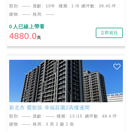
類別:
——
屋齡:
10年
樓層:
1
/8
總坪數:
38.45
坪
建物:
——
格局:
——
0
人已線上帶看
立即前往
4880.0
萬
新北市
鶯歌區
幸福莊園2高樓邊間
類別:
——
屋齡:
——
樓層:
13
/15
總坪數:
48.4
坪
建物:
——
格局:
3 房 2 廳 2 衛