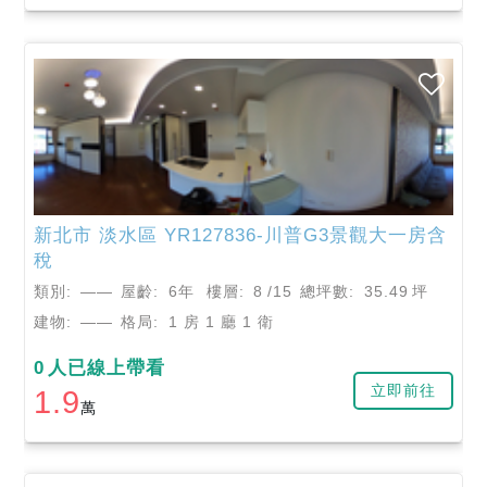
新北市
淡水區
YR127836-川普G3景觀大一房含
稅
類別:
——
屋齡:
6年
樓層:
8
/15
總坪數:
35.49
坪
建物:
——
格局:
1 房 1 廳 1 衛
0
人已線上帶看
立即前往
1.9
萬