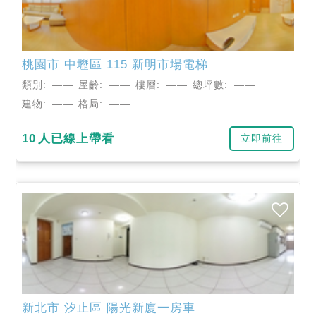
桃園市
中壢區
115 新明市場電梯
類別:
——
屋齡:
——
樓層:
——
總坪數:
——
建物:
——
格局:
——
10
人已線上帶看
立即前往
新北市
汐止區
陽光新廈一房車