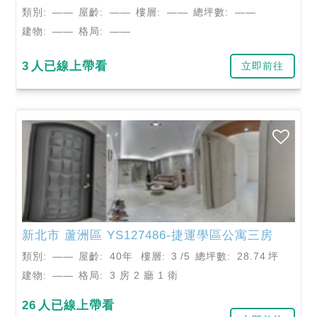
類別:
——
屋齡:
——
樓層:
——
總坪數:
——
建物:
——
格局:
——
3
人已線上帶看
立即前往
新北市
蘆洲區
YS127486-捷運學區公寓三房
類別:
——
屋齡:
40年
樓層:
3
/5
總坪數:
28.74
坪
建物:
——
格局:
3 房 2 廳 1 衛
26
人已線上帶看