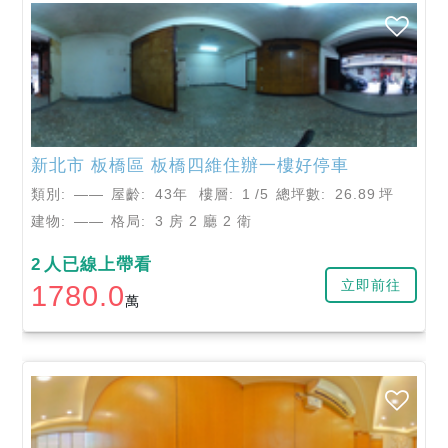
新北市
板橋區
板橋四維住辦一樓好停車
類別:
——
屋齡:
43年
樓層:
1
/5
總坪數:
26.89
坪
建物:
——
格局:
3 房 2 廳 2 衛
2
人已線上帶看
立即前往
1780.0
萬