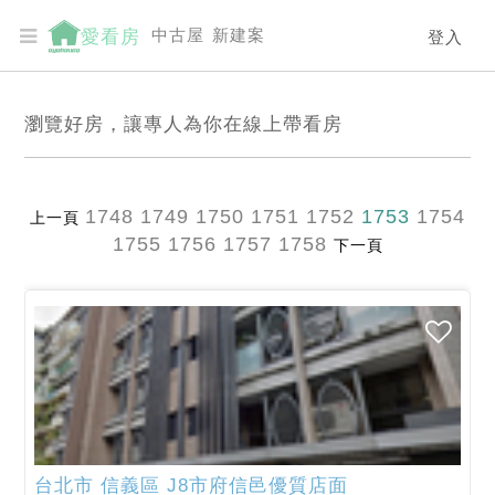
中古屋
新建案
愛看房
登入
瀏覽好房，讓專人為你在線上帶看房
1748
1749
1750
1751
1752
1753
1754
上一頁
1755
1756
1757
1758
下一頁
台北市
信義區
J8市府信邑優質店面