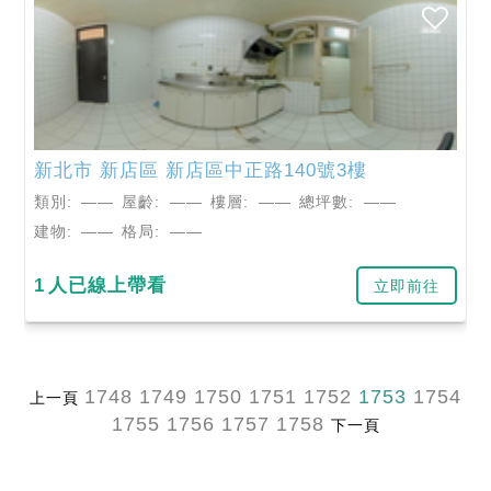
新北市
新店區
新店區中正路140號3樓
類別:
——
屋齡:
——
樓層:
——
總坪數:
——
建物:
——
格局:
——
1
人已線上帶看
立即前往
1748
1749
1750
1751
1752
1753
1754
上一頁
1755
1756
1757
1758
下一頁