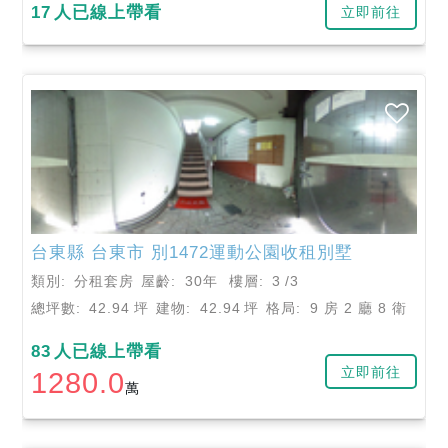
17
人已線上帶看
立即前往
台東縣
台東市
別1472運動公園收租別墅
類別:
分租套房
屋齡:
30年
樓層:
3
/3
總坪數:
42.94
坪
建物:
42.94
坪
格局:
9 房 2 廳 8 衛
83
人已線上帶看
立即前往
1280.0
萬