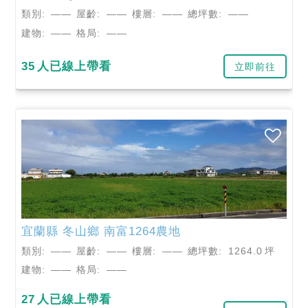
類別:
——
屋齡:
——
樓層:
——
總坪數:
——
建物:
——
格局:
——
35
人已線上帶看
立即前往
宜蘭縣
冬山鄉
南富1264農地
類別:
——
屋齡:
——
樓層:
——
總坪數:
1264.0
坪
建物:
——
格局:
——
27
人已線上帶看