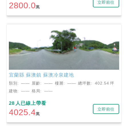
立即前往
2800.0
萬
宜蘭縣
蘇澳鎮
蘇澳冷泉建地
類別:
——
屋齡:
——
樓層:
——
總坪數:
402.54
坪
建物:
——
格局:
——
28
人已線上帶看
立即前往
4025.4
萬