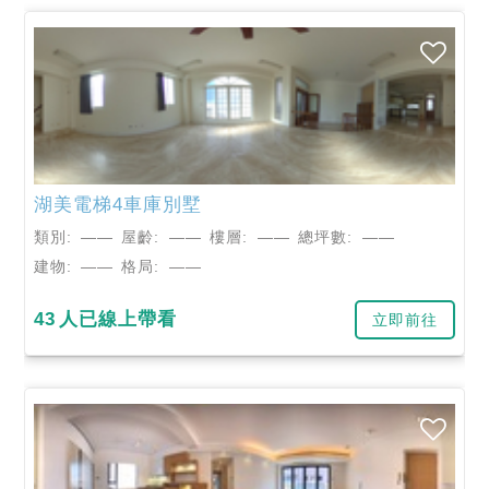
湖美電梯4車庫別墅
類別:
——
屋齡:
——
樓層:
——
總坪數:
——
建物:
——
格局:
——
43
人已線上帶看
立即前往