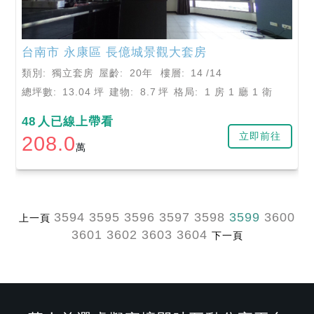
台南市
永康區
長億城景觀大套房
類別:
獨立套房
屋齡:
20年
樓層:
14
/14
總坪數:
13.04
坪
建物:
8.7
坪
格局:
1 房 1 廳 1 衛
48
人已線上帶看
立即前往
208.0
萬
3594
3595
3596
3597
3598
3599
3600
上一頁
3601
3602
3603
3604
下一頁