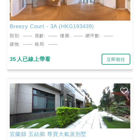
Breezy Court - 3A (HKG193439)
類別:
——
屋齡:
——
樓層:
——
總坪數:
——
建物:
——
格局:
——
35
人已線上帶看
立即前往
宜蘭縣
五結鄉
尊寶大氣派別墅