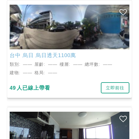
台中
烏日
烏日透天1100萬
類別:
——
屋齡:
——
樓層:
——
總坪數:
——
建物:
——
格局:
——
49
人已線上帶看
立即前往