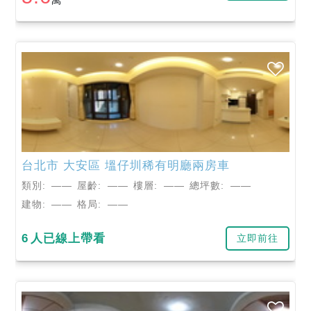
台北市
大安區
塭仔圳稀有明廳兩房車
類別:
——
屋齡:
——
樓層:
——
總坪數:
——
建物:
——
格局:
——
6
人已線上帶看
立即前往