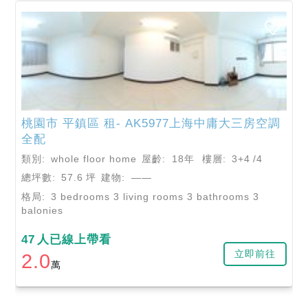
桃園市
平鎮區
租- AK5977上海中庸大三房空調
全配
類別:
whole floor home
屋齡:
18年
樓層:
3+4
/4
總坪數:
57.6
坪
建物:
——
格局:
3 bedrooms 3 living rooms 3 bathrooms 3
balonies
47
人已線上帶看
立即前往
2.0
萬