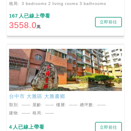
格局:
3 bedrooms 2 living rooms 3 bathrooms
167
人已線上帶看
立即前往
3558.0
萬
台中市
大雅區
大雅書鄉
類別:
——
屋齡:
——
樓層:
——
總坪數:
——
建物:
——
格局:
——
4
人已線上帶看
立即前往