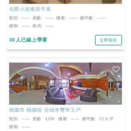
伯爵小資兩房平車
類別:
——
屋齡:
——
樓層:
——
總坪數:
——
建物:
——
格局:
——
30
人已線上帶看
立即前往
桃園市
桃園區
合雄帝璽帝王戶
類別:
——
屋齡:
13年
樓層:
——
總坪數:
72.5
坪
建物:
——