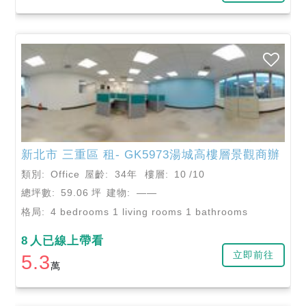
新北市
三重區
租- GK5973湯城高樓層景觀商辦
類別:
Office
屋齡:
34年
樓層:
10
/10
總坪數:
59.06
坪
建物:
——
格局:
4 bedrooms 1 living rooms 1 bathrooms
8
人已線上帶看
立即前往
5.3
萬