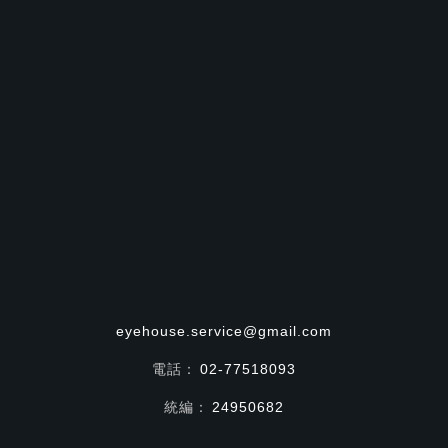
eyehouse.service@gmail.com
電話：
02-77518093
統編：
24950682