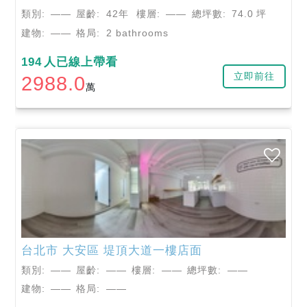
類別:
——
屋齡:
42年
樓層:
——
總坪數:
74.0
坪
建物:
——
格局:
2 bathrooms
194
人已線上帶看
立即前往
2988.0
萬
台北市
大安區
堤頂大道一樓店面
類別:
——
屋齡:
——
樓層:
——
總坪數:
——
建物:
——
格局:
——