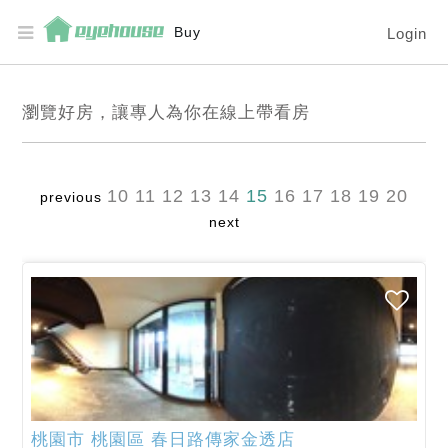
Buy
Login
瀏覽好房，讓專人為你在線上帶看房
10
11
12
13
14
15
16
17
18
19
20
previous
next
桃園市
桃園區
春日路傳家金透店