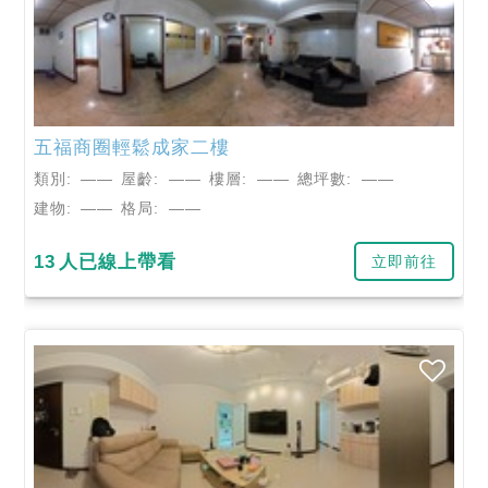
五福商圈輕鬆成家二樓
類別:
——
屋齡:
——
樓層:
——
總坪數:
——
建物:
——
格局:
——
13
人已線上帶看
立即前往