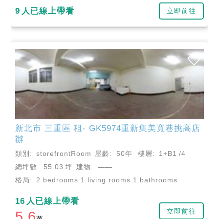
9
人已線上帶看
立即前往
新北市
三重區
租- GK5974重新集美寬巷挑高店
辦
類別:
storefrontRoom
屋齡:
50年
樓層:
1+B1
/4
總坪數:
55.03
坪
建物:
——
格局:
2 bedrooms 1 living rooms 1 bathrooms
16
人已線上帶看
立即前往
5.6
萬